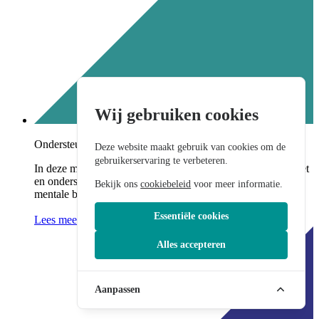
Wij gebruiken cookies
Ondersteuning van personen met een handicap
Deze website maakt gebruik van cookies om de
gebruikerservaring te verbeteren.
In deze module leer je adequaat en professioneel omgaan met
en ondersteuning bieden aan personen met een fysieke en/of
Bekijk ons
cookiebeleid
voor meer informatie.
mentale beperking en aan hun omgeving.
Essentiële cookies
Lees meer...
Alles accepteren
Aanpassen