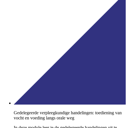
Gedelegeerde verpleegkundige handelingen: toediening van
vocht en voeding langs orale weg
In deze module leer je de gedelegeerde handelingen uit te